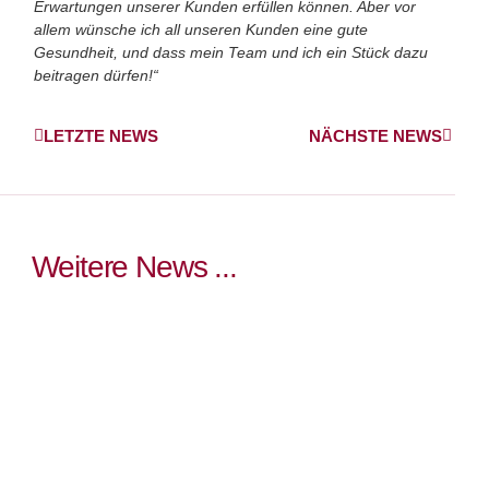
Erwartungen unse­rer Kunden erfüllen können. Aber vor
allem wünsche ich all unseren Kunden eine gu­te
Gesundheit, und dass mein Team und ich ein Stück dazu
beitragen dür­fen!“
LETZTE NEWS
NÄCHSTE NEWS
Weitere News ...
Firmenlauf 2026
Auch zum 10. Jubiläum des
Firmenlaufes waren wir wieder
dabei!