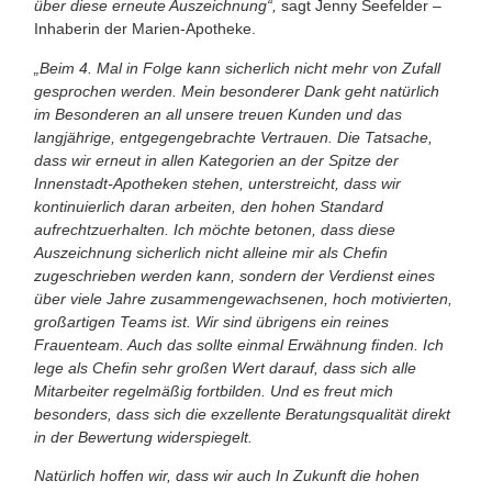
über diese erneute Auszeichnung“,
sagt Jenny Seefelder –
Inhaberin der Marien-Apotheke.
„Beim 4. Mal in Folge kann sicherlich nicht mehr von Zufall
gesprochen werden. Mein besonderer Dank geht natürlich
im Besonde­ren an all unsere treuen Kunden und das
langjähri­ge, entgegengebrachte Vertrauen. Die Tatsache,
dass wir erneut in allen Ka­tegorien an der Spitze der
Innenstadt-Apotheken ste­hen, unterstreicht, dass wir
kontinuierlich daran arbei­ten, den hohen Standard
aufrechtzuerhalten. Ich möchte betonen, dass die­se
Auszeichnung sicherlich nicht alleine mir als Chefin
zugeschrieben werden kann, sondern der Ver­dienst eines
über viele Jah­re zusammengewachse­nen, hoch motivierten,
großartigen Teams ist. Wir sind übrigens ein reines
Frauenteam. Auch das soll­te einmal Erwähnung fin­den. Ich
lege als Chefin sehr großen Wert darauf, dass sich alle
Mitarbeiter regelmäßig fortbilden. Und es freut mich
besonders, dass sich die exzellente Be­ratungsqualität direkt
in der Bewertung widerspiegelt.
Natürlich hoffen wir, dass wir auch In Zukunft die hohen